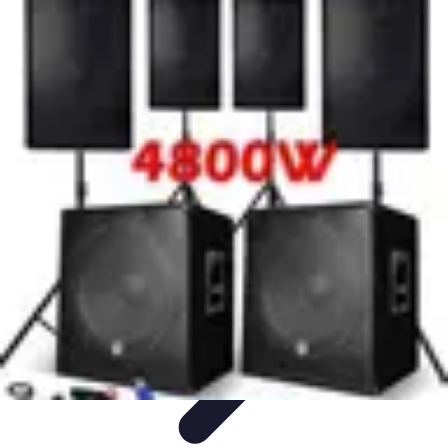
Prestations Funéraires
Conseils et Guides
Conseils
Prévoyance
Funéraire
Comparaison
Organisation
Prestations Funéraires