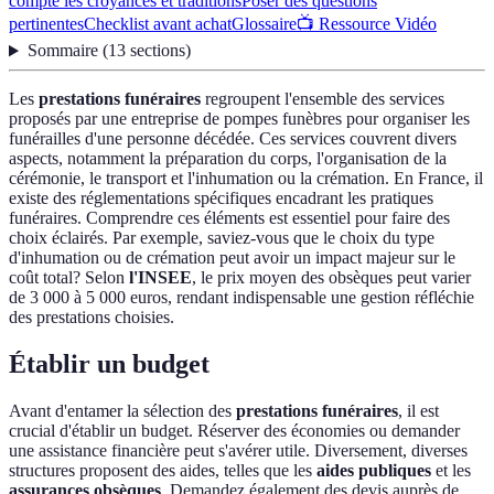
compte les croyances et traditions
Poser des questions
pertinentes
Checklist avant achat
Glossaire
📺 Ressource Vidéo
Sommaire
(
13
sections
)
Les
prestations funéraires
regroupent l'ensemble des services
proposés par une entreprise de pompes funèbres pour organiser les
funérailles d'une personne décédée. Ces services couvrent divers
aspects, notamment la préparation du corps, l'organisation de la
cérémonie, le transport et l'inhumation ou la crémation. En France, il
existe des réglementations spécifiques encadrant les pratiques
funéraires. Comprendre ces éléments est essentiel pour faire des
choix éclairés. Par exemple, saviez-vous que le choix du type
d'inhumation ou de crémation peut avoir un impact majeur sur le
coût total? Selon
l'INSEE
, le prix moyen des obsèques peut varier
de 3 000 à 5 000 euros, rendant indispensable une gestion réfléchie
des prestations choisies.
Établir un budget
Avant d'entamer la sélection des
prestations funéraires
, il est
crucial d'établir un budget. Réserver des économies ou demander
une assistance financière peut s'avérer utile. Diversement, diverses
structures proposent des aides, telles que les
aides publiques
et les
assurances obsèques
. Demandez également des devis auprès de