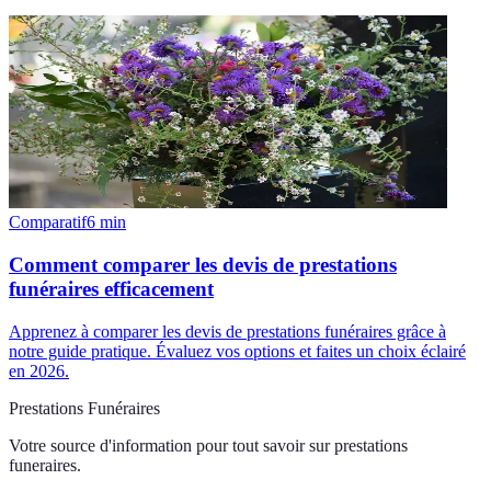
Comparatif
6
min
Comment comparer les devis de prestations
funéraires efficacement
Apprenez à comparer les devis de prestations funéraires grâce à
notre guide pratique. Évaluez vos options et faites un choix éclairé
en 2026.
Prestations Funéraires
Votre source d'information pour tout savoir sur
prestations
funeraires
.