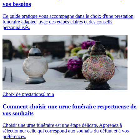
vos besoins
Ce guide pratique vous accompagne dans le choix d'une prestation
funéraire adaptée, avec des étapes claires et des conseils
personnalisés.
Choix de prestations
6
min
Comment choisir une urne funéraire respectueuse de
vos souhaits
Choisir une urne funéraire est une étape délicate. Apprenez à
sélectionner celle qui correspond aux souhaits du défunt et à vos
préférences.