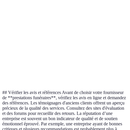
Option A
Services
Tous
Tous
Basique
& C sont
inclus
inclus
inclus
complètes
Option A
Avis clients
4.5/5
3.8/5
4.0/5
est la
meilleure
Option A
Proche de
Proche de
Localisation
Loin
& C sont
la famille
la famille
accessible
## Vérifier les avis et références Avant de choisir votre fournisseur
de **prestations funéraires**, vérifiez les avis en ligne et demandez
des références. Les témoignages d'anciens clients offrent un aperçu
précieux de la qualité des services. Consultez des sites d'évaluation
et des forums pour recueillir des retours. La réputation d’une
entreprise est souvent un bon indicateur de qualité et de soutien
émotionnel éprouvé. Par exemple, une entreprise ayant de bonnes
critiques et plusieurs recommandations est probablement plus à