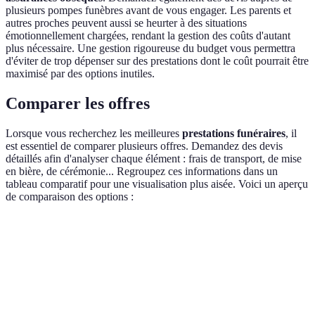
plusieurs pompes funèbres avant de vous engager. Les parents et
autres proches peuvent aussi se heurter à des situations
émotionnellement chargées, rendant la gestion des coûts d'autant
plus nécessaire. Une gestion rigoureuse du budget vous permettra
d'éviter de trop dépenser sur des prestations dont le coût pourrait être
maximisé par des options inutiles.
Comparer les offres
Lorsque vous recherchez les meilleures
prestations funéraires
, il
est essentiel de comparer plusieurs offres. Demandez des devis
détaillés afin d'analyser chaque élément : frais de transport, de mise
en bière, de cérémonie... Regroupez ces informations dans un
tableau comparatif pour une visualisation plus aisée. Voici un aperçu
de comparaison des options :
Critère
Option A
Option B
Option C
Verdict
Option C
est la
Prix
3500€
4500€
3000€
moins
chère