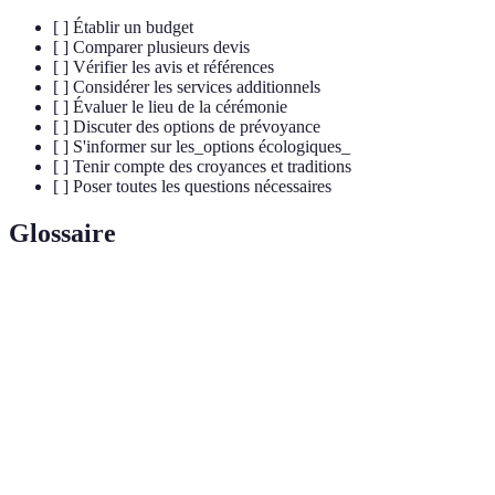
[ ] Établir un budget
[ ] Comparer plusieurs devis
[ ] Vérifier les avis et références
[ ] Considérer les services additionnels
[ ] Évaluer le lieu de la cérémonie
[ ] Discuter des options de prévoyance
[ ] S'informer sur les_options écologiques_
[ ] Tenir compte des croyances et traditions
[ ] Poser toutes les questions nécessaires
Glossaire
Terme
Définition
Pompes
Entreprises spécialisées dans l'organisation des
funèbres
obsèques.
Inhumation
Procédure consistant à enterrer un corps.
Transformation du corps en cendres par
Crémation