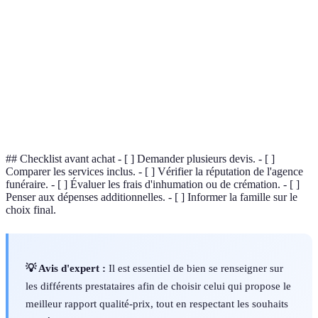
Cercueil
Conteneur pour le corps du défunt.
Acte de placer le corps dans un cercueil et de le
Inhumation
mettre en terre.
Processus de réduction du corps en cendres par
Crémation
chaleur.
## Checklist avant achat - [ ] Demander plusieurs devis. - [ ]
Comparer les services inclus. - [ ] Vérifier la réputation de l'agence
funéraire. - [ ] Évaluer les frais d'inhumation ou de crémation. - [ ]
Penser aux dépenses additionnelles. - [ ] Informer la famille sur le
choix final.
💡 Avis d'expert :
Il est essentiel de bien se renseigner sur
les différents prestataires afin de choisir celui qui propose le
meilleur rapport qualité-prix, tout en respectant les souhaits