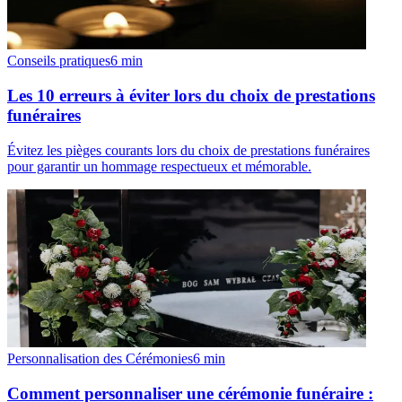
Conseils pratiques
6
min
Les 10 erreurs à éviter lors du choix de prestations
funéraires
Évitez les pièges courants lors du choix de prestations funéraires
pour garantir un hommage respectueux et mémorable.
Personnalisation des Cérémonies
6
min
Comment personnaliser une cérémonie funéraire :