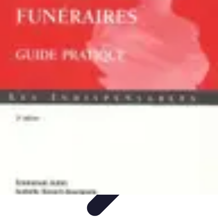
Prestations Funéraires
Conseils et Guides
Conseils
Prévoyance
Funéraire
Comparaison
Organisation
Prestations Funéraires