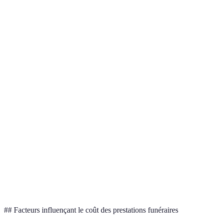
Coût Total
3 500 €
5 000 €
Inclus dans
Transfert du corps, cercueil
Transfert, cercueil h
le prix
standard
gamme, décoration
Services
Fleurs et documentations
Réception après décè
additionnels
Support
Présence constante d
aux
Présence d'un conseiller
conseiller
familles
## Facteurs influençant le coût des prestations funéraires