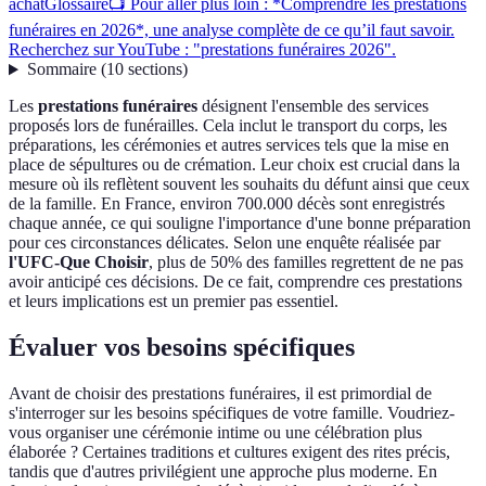
achat
Glossaire
📺 Pour aller plus loin : *Comprendre les prestations
funéraires en 2026*, une analyse complète de ce qu’il faut savoir.
Recherchez sur YouTube : "prestations funéraires 2026".
Sommaire
(
10
sections
)
Les
prestations funéraires
désignent l'ensemble des services
proposés lors de funérailles. Cela inclut le transport du corps, les
préparations, les cérémonies et autres services tels que la mise en
place de sépultures ou de crémation. Leur choix est crucial dans la
mesure où ils reflètent souvent les souhaits du défunt ainsi que ceux
de la famille. En France, environ 700.000 décès sont enregistrés
chaque année, ce qui souligne l'importance d'une bonne préparation
pour ces circonstances délicates. Selon une enquête réalisée par
l'UFC-Que Choisir
, plus de 50% des familles regrettent de ne pas
avoir anticipé ces décisions. De ce fait, comprendre ces prestations
et leurs implications est un premier pas essentiel.
Évaluer vos besoins spécifiques
Avant de choisir des prestations funéraires, il est primordial de
s'interroger sur les besoins spécifiques de votre famille. Voudriez-
vous organiser une cérémonie intime ou une célébration plus
élaborée ? Certaines traditions et cultures exigent des rites précis,
tandis que d'autres privilégient une approche plus moderne. En