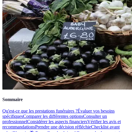
Sommaire
Qu'est-ce que les prestations funéraires ?
Évaluer vos besoins
spécifiques
Comparer les différentes options
Consulter un
professionnel
Considérer les aspects financiers
Vérifier les avis et
recommandations
Prendre une décision réfléchie
Checklist avant