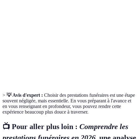
Terme
Définition
Cérémonie
Rassemblement organisé pour honorer la mémoire
funéraire
d’un défunt
Préparation
Ensemble des soins visant à préparer le corps avant
de corps
l'inhumation ou la crémation
Emplacement où repose le corps d'un défunt, qu'il
Sépulture
s'agisse d'une tombe, d'une urne, etc.
>
💡 Avis d'expert :
Choisir des prestations funéraires est une étape
souvent négligée, mais essentielle. En vous préparant à l'avance et
en vous renseignant en profondeur, vous pouvez rendre cette
expérience beaucoup plus douce à traverser.
📺 Pour aller plus loin :
Comprendre les
prestations funéraires en 2026
, une analyse