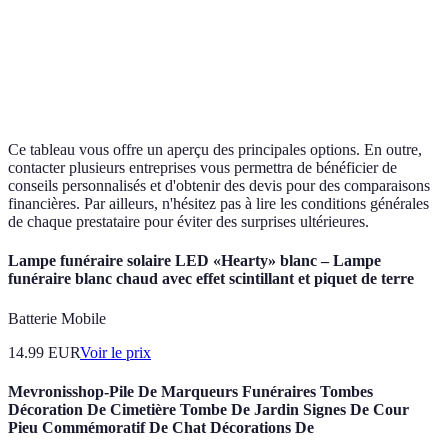
Transport,
Transport,
Services inclus
mise en
cérémonie,
Transport
bière
fleurs
Flexibilité
Moyenne
Haute
Basse
Ce tableau vous offre un aperçu des principales options. En outre,
contacter plusieurs entreprises vous permettra de bénéficier de
conseils personnalisés et d'obtenir des devis pour des comparaisons
financières. Par ailleurs, n'hésitez pas à lire les conditions générales
de chaque prestataire pour éviter des surprises ultérieures.
Lampe funéraire solaire LED «Hearty» blanc – Lampe
funéraire blanc chaud avec effet scintillant et piquet de terre
Batterie Mobile
14.99
EUR
Voir le prix
Mevronisshop-Pile De Marqueurs Funéraires Tombes
Décoration De Cimetière Tombe De Jardin Signes De Cour
Pieu Commémoratif De Chat Décorations De