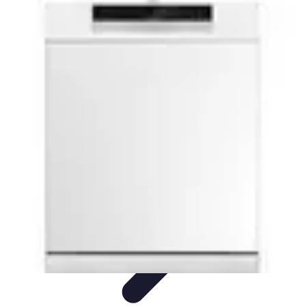
Prestations Funéraires
Conseils et Guides
Conseils
Prévoyance
Funéraire
Comparaison
Organisation
Prestations Funéraires