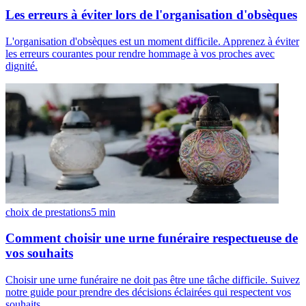
Les erreurs à éviter lors de l'organisation d'obsèques
L'organisation d'obsèques est un moment difficile. Apprenez à éviter
les erreurs courantes pour rendre hommage à vos proches avec
dignité.
choix de prestations
5
min
Comment choisir une urne funéraire respectueuse de
vos souhaits
Choisir une urne funéraire ne doit pas être une tâche difficile. Suivez
notre guide pour prendre des décisions éclairées qui respectent vos
souhaits.