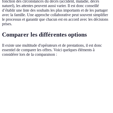
fonction des circonstances du décès (accident, maladie, décès
naturel), les attentes peuvent aussi varier. Il est donc conseillé
d’établir une liste des souhaits les plus importants et de les partager
avec la famille. Une approche collaborative peut souvent simplifier
le processus et garantir que chacun est en accord avec les décisions
prises.
Comparer les différentes options
Il existe une multitude d'opérateurs et de prestations, il est donc
essentiel de comparer les offres. Voici quelques éléments à
considérer lors de la comparaison :
Critère
Option A
Option B
Option C
Prix
€€
€€€
€
Type de
cérémonies
Classique
Personnalisée
Simple
proposées