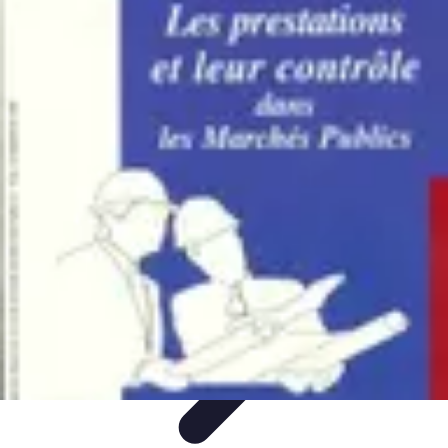
Prestations Funéraires
Conseils et Guides
Conseils
Prévoyance
Funéraire
Comparaison
Organisation
Prestations Funéraires