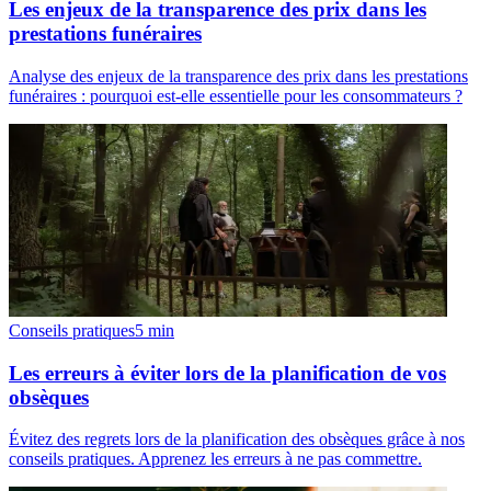
Les enjeux de la transparence des prix dans les
prestations funéraires
Analyse des enjeux de la transparence des prix dans les prestations
funéraires : pourquoi est-elle essentielle pour les consommateurs ?
Conseils pratiques
5
min
Les erreurs à éviter lors de la planification de vos
obsèques
Évitez des regrets lors de la planification des obsèques grâce à nos
conseils pratiques. Apprenez les erreurs à ne pas commettre.