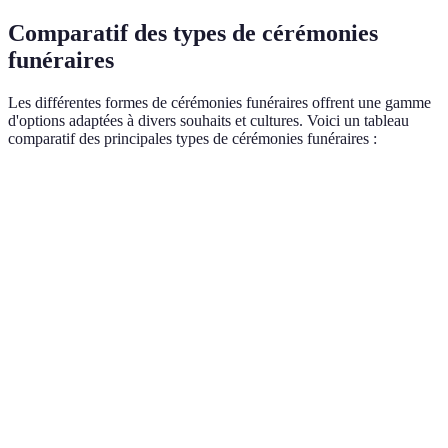
Comparatif des types de cérémonies
funéraires
Les différentes formes de cérémonies funéraires offrent une gamme
d'options adaptées à divers souhaits et cultures. Voici un tableau
comparatif des principales types de cérémonies funéraires :
Critère
Cérémonie Traditionnelle
Cérémonie Civile
Formalisme
Élevé
Modéré
coût moyen
Élevé
Modéré
Inclusion
Limitée
Élevée
personnelle
Durée de la
1-2 heures
30-60 minutes
cérémonie