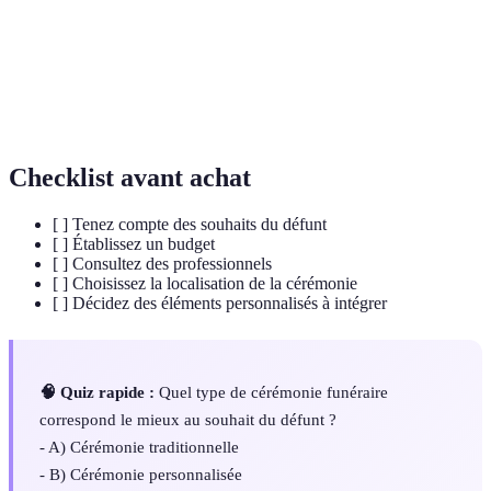
Écologique
et a un impact environnemental réduit.
L'adaptation des éléments d'une cérémonie
Personnalisation
pour qu'ils correspondent aux souhaits
particuliers du défunt ou de la famille.
Checklist avant achat
[ ] Tenez compte des souhaits du défunt
[ ] Établissez un budget
[ ] Consultez des professionnels
[ ] Choisissez la localisation de la cérémonie
[ ] Décidez des éléments personnalisés à intégrer
🧠 Quiz rapide :
Quel type de cérémonie funéraire
correspond le mieux au souhait du défunt ?
- A) Cérémonie traditionnelle
- B) Cérémonie personnalisée