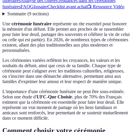
funéraires
Analyse des critères
Tendances dans les cérémonies
funéraires
FAQ
Glossaire
Checklist avant achat
📺 Ressource Vidéo
Sommaire
(
9
sections
)
Une
cérémonie funéraire
représente un rite essentiel pour honorer
la mémoire d'un défunt. Elle permet aux proches de se rassembler
pour faire leur deuil, partager des souvenirs et célébrer la vie de celui
ou celle qui est parti(e). En 2026, de nombreux types de cérémonies
existent, allant des plus traditionnelles aux plus modernes et
personnalisées.
Les cérémonies variées reflètent les croyances, les valeurs et les
souhaits du défunt, ainsi que ceux de sa famille. Chaque type de
cérémonie peut s'aligner avec les traditions culturelles, religieuses,
ou s'inscrire dans une démarche alternative, permettant ainsi aux
familles d'exprimer leur amour et leur respect de manière unique.
L'importance d'une cérémonie funéraire ne peut être sous-estimée.
Selon une étude d'
UFC-Que Choisir
, plus de 70% des Français
estiment que la cérémonie est essentielle pour faire leur deuil. Elle
représente un vrai moment de partage où les liens familiaux et
amicaux sont renforcés, leur permettant de se soutenir mutuellement
dans ce moment difficile.
Comment choisir votre cérémonie