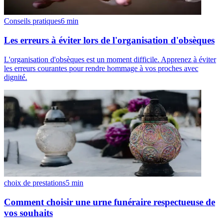
Conseils pratiques
6
min
Les erreurs à éviter lors de l'organisation d'obsèques
L'organisation d'obsèques est un moment difficile. Apprenez à éviter
les erreurs courantes pour rendre hommage à vos proches avec
dignité.
choix de prestations
5
min
Comment choisir une urne funéraire respectueuse de
vos souhaits