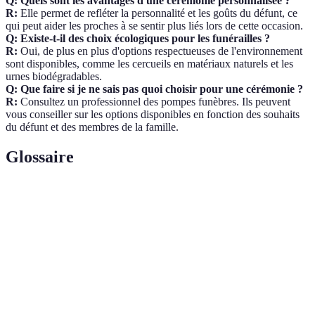
Q: Quels sont les avantages d'une cérémonie personnalisée ?
R:
Elle permet de refléter la personnalité et les goûts du défunt, ce
qui peut aider les proches à se sentir plus liés lors de cette occasion.
Q: Existe-t-il des choix écologiques pour les funérailles ?
R:
Oui, de plus en plus d'options respectueuses de l'environnement
sont disponibles, comme les cercueils en matériaux naturels et les
urnes biodégradables.
Q: Que faire si je ne sais pas quoi choisir pour une cérémonie ?
R:
Consultez un professionnel des pompes funèbres. Ils peuvent
vous conseiller sur les options disponibles en fonction des souhaits
du défunt et des membres de la famille.
Glossaire
Terme
Définition
Un événement marquant le départ d'un être
Cérémonie
cher, organisé pour honorer sa vie et permettre
Funéraire
aux proches de se rassembler pour le deuil.
Un type de cercueil fait à partir de matériaux
Cercueil
biodégradables, qui se décompose dans le sol