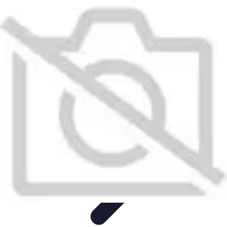
Prestations Funéraires
Conseils et Guides
Conseils
Prévoyance
Funéraire
Comparaison
Organisation
Prestations Funéraires