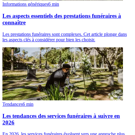
Informations génériques
6
min
Les aspects essentiels des prestations funéraires à
connaître
Les prestations funéraires sont complexes. Cet article plonge dans
les aspects clés à considérer pour bien les choisir.
Tendances
6
min
Les tendances des services funéraires à suivre en
2026
En 2026, les services funéraires évoluent vers une approche plus