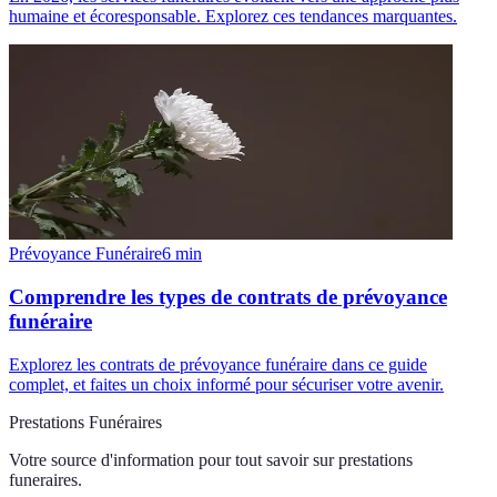
humaine et écoresponsable. Explorez ces tendances marquantes.
Prévoyance Funéraire
6
min
Comprendre les types de contrats de prévoyance
funéraire
Explorez les contrats de prévoyance funéraire dans ce guide
complet, et faites un choix informé pour sécuriser votre avenir.
Prestations Funéraires
Votre source d'information pour tout savoir sur
prestations
funeraires
.