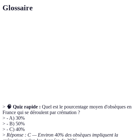
Glossaire
Terme
Définition
Ensemble des rites et des actes qui précèdent
Cérémonie
l'inhumation ou la crémation.
Inhumation
Action de mettre un corps dans la terre.
Processus de réduction du corps en cendres par la
Crémation
chaleur.
>
🧠 Quiz rapide :
Quel est le pourcentage moyen d'obsèques en
France qui se déroulent par crémation ?
> - A) 30%
> - B) 50%
> - C) 40%
>
Réponse : C — Environ 40% des obsèques impliquent la