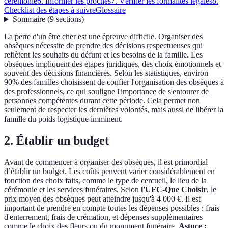
cérémonie
6. Informer les proches
7. Vérifier les formalités légales
8.
Checklist des étapes à suivre
Glossaire
Sommaire
(
9
sections
)
La perte d'un être cher est une épreuve difficile. Organiser des
obsèques nécessite de prendre des décisions respectueuses qui
reflètent les souhaits du défunt et les besoins de la famille. Les
obsèques impliquent des étapes juridiques, des choix émotionnels et
souvent des décisions financières. Selon les statistiques, environ
90% des familles choisissent de confier l'organisation des obsèques à
des professionnels, ce qui souligne l'importance de s'entourer de
personnes compétentes durant cette période. Cela permet non
seulement de respecter les dernières volontés, mais aussi de libérer la
famille du poids logistique imminent.
2. Établir un budget
Avant de commencer à organiser des obsèques, il est primordial
d’établir un budget. Les coûts peuvent varier considérablement en
fonction des choix faits, comme le type de cercueil, le lieu de la
cérémonie et les services funéraires. Selon
l'UFC-Que Choisir
, le
prix moyen des obsèques peut atteindre jusqu'à 4 000 €. Il est
important de prendre en compte toutes les dépenses possibles : frais
d'enterrement, frais de crémation, et dépenses supplémentaires
comme le choix des fleurs ou du monument funéraire.
Astuce :