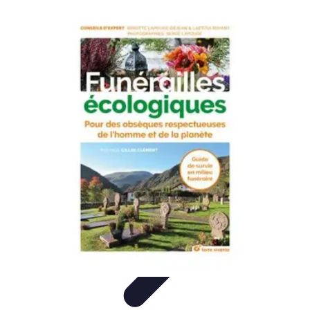
Prestations Funéraires
Conseils et Guides
Conseils
Prévoyance
Funéraire
Comparaison
Organisation
Prestations Funéraires