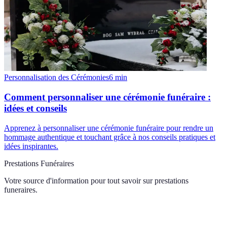
Personnalisation des Cérémonies
6
min
Comment personnaliser une cérémonie funéraire :
idées et conseils
Apprenez à personnaliser une cérémonie funéraire pour rendre un
hommage authentique et touchant grâce à nos conseils pratiques et
idées inspirantes.
Prestations Funéraires
Votre source d'information pour tout savoir sur
prestations
funeraires
.