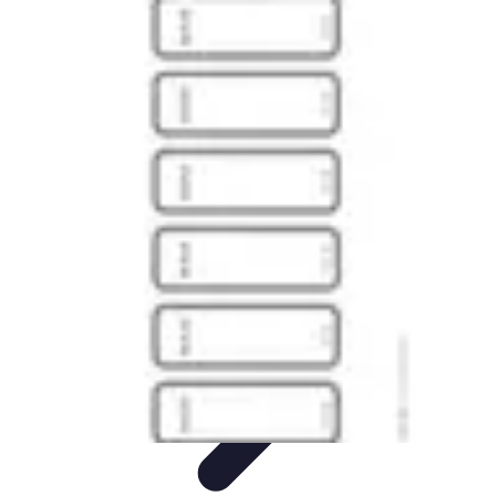
Prestations Funéraires
Conseils et Guides
Conseils
Prévoyance
Funéraire
Comparaison
Organisation
Prestations Funéraires