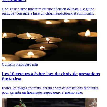
Choisir une urne funéraire est une décision délicate. Ce guide
pratique vous aide à faire un choix respectueux et significatif.
Conseils pratiques
6
min
Les 10 erreurs à éviter lors du choix de prestations
funéraires
Évitez les pièges courants lors du choix de prestations funéraires
pour garantir un hommage respectueux et mémorable.