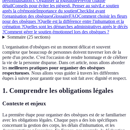
personnalisation
5. Organiser la logistique
Prévoir chaque
détail
Conseils pour éviter les pièges
6. Penser au suivi
Le soutien
après la cérémonie
Importance du soutien
Checklist avant
l'organisation des obsèques
Glossaire
FAQ
Comment choisir les fleurs
pour des obsèques ?
Quelle est la différence entre l'inhumation et la
crémation ?
Quelles sont les démarches administratives après le décès
?
Comment gérer le soutien émotionnel lors des obsèques ?
Sommaire
(
25
sections
)
L'organisation d'obsèques est un moment délicat et souvent
complexe que beaucoup de personnes doivent traverser lors de la
perte d'un proche. C'est l'occasion de rendre hommage et de célébrer
la vie de la personne disparue. Dans cet article, nous allons aborder
les
meilleures pratiques pour organiser des obsèques
respectueuses
. Nous allons vous guider à travers les différentes
étapes à suivre pour garantir que tout soit fait avec dignité et respect.
1. Comprendre les obligations légales
Contexte et enjeux
La première étape pour organiser des obsèques est de se familiariser
avec les obligations légales. Chaque pays a des lois spécifiques
concernant la gestion des corps, les délais d'inhumation, et les