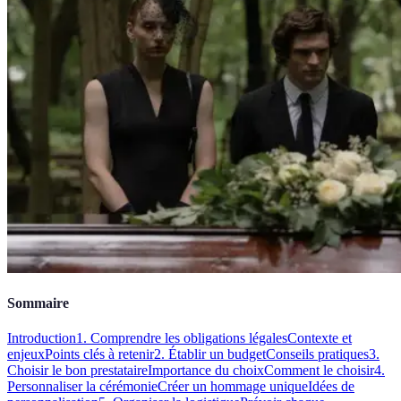
Sommaire
Introduction
1. Comprendre les obligations légales
Contexte et
enjeux
Points clés à retenir
2. Établir un budget
Conseils pratiques
3.
Choisir le bon prestataire
Importance du choix
Comment le choisir
4.
Personnaliser la cérémonie
Créer un hommage unique
Idées de