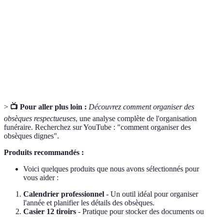
funèbres
obsèques.
Acte de
Document officiel signifiant la mort d'un individu,
décès
nécessaire pour l'organisation des funérailles.
Procédé consistant à brûler le corps d'un défunt dans
Crémation
un four crématoire.
>
📺 Pour aller plus loin :
Découvrez comment organiser des
obsèques respectueuses
, une analyse complète de l'organisation
funéraire. Recherchez sur YouTube : "comment organiser des
obsèques dignes".
Produits recommandés :
Voici quelques produits que nous avons sélectionnés pour
vous aider :
Calendrier professionnel
- Un outil idéal pour organiser
l'année et planifier les détails des obsèques.
Casier 12 tiroirs
- Pratique pour stocker des documents ou