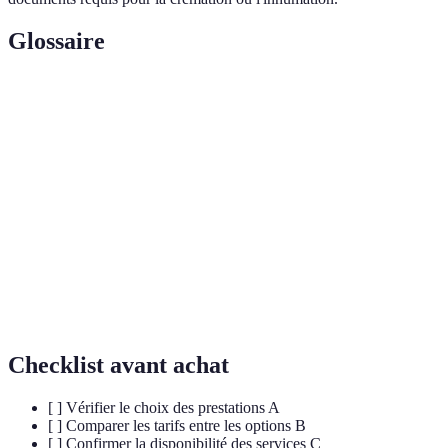
Glossaire
Terme
Définition
Conteneur destiné à contenir le corps lors des
Cercueil
funérailles ou de l'inhumation.
Processus de réduction du corps humain en cendres
Crémation
par combustion.
Pompe
Entreprise spécialisée dans l'organisation des services
funèbre
funéraires.
Checklist avant achat
[ ] Vérifier le choix des prestations A
[ ] Comparer les tarifs entre les options B
[ ] Confirmer la disponibilité des services C