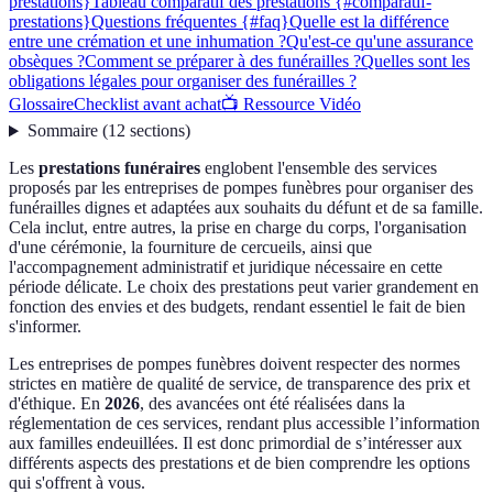
prestations}
Tableau comparatif des prestations {#comparatif-
prestations}
Questions fréquentes {#faq}
Quelle est la différence
entre une crémation et une inhumation ?
Qu'est-ce qu'une assurance
obsèques ?
Comment se préparer à des funérailles ?
Quelles sont les
obligations légales pour organiser des funérailles ?
Glossaire
Checklist avant achat
📺 Ressource Vidéo
Sommaire
(
12
sections
)
Les
prestations funéraires
englobent l'ensemble des services
proposés par les entreprises de pompes funèbres pour organiser des
funérailles dignes et adaptées aux souhaits du défunt et de sa famille.
Cela inclut, entre autres, la prise en charge du corps, l'organisation
d'une cérémonie, la fourniture de cercueils, ainsi que
l'accompagnement administratif et juridique nécessaire en cette
période délicate. Le choix des prestations peut varier grandement en
fonction des envies et des budgets, rendant essentiel le fait de bien
s'informer.
Les entreprises de pompes funèbres doivent respecter des normes
strictes en matière de qualité de service, de transparence des prix et
d'éthique. En
2026
, des avancées ont été réalisées dans la
réglementation de ces services, rendant plus accessible l’information
aux familles endeuillées. Il est donc primordial de s’intéresser aux
différents aspects des prestations et de bien comprendre les options
qui s'offrent à vous.