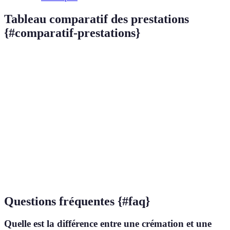
Tableau comparatif des prestations
{#comparatif-prestations}
Critère
Option A (Cérémonie complète)
Option B (
Prix
3 000 EUR
1 500 EUR
Services inclus
Transport, cercueil, cérémonie
Transport, 
Durée de la
2h
1h
cérémonie
Personnalisation
Élevée
Faible
Questions fréquentes {#faq}
Quelle est la différence entre une crémation et une