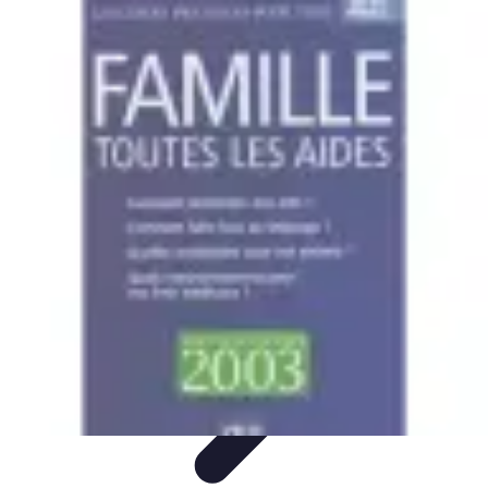
Prestations Funéraires
Conseils et Guides
Conseils
Prévoyance
Funéraire
Comparaison
Organisation
Prestations Funéraires