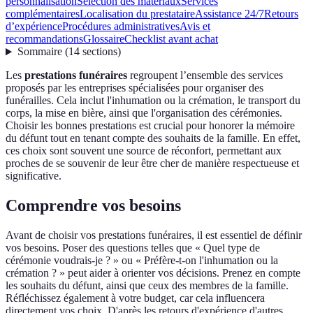
personnalisation
Sélection des matériaux
Services
complémentaires
Localisation du prestataire
Assistance 24/7
Retours
d’expérience
Procédures administratives
Avis et
recommandations
Glossaire
Checklist avant achat
Sommaire
(
14
sections
)
Les
prestations funéraires
regroupent l’ensemble des services
proposés par les entreprises spécialisées pour organiser des
funérailles. Cela inclut l'inhumation ou la crémation, le transport du
corps, la mise en bière, ainsi que l'organisation des cérémonies.
Choisir les bonnes prestations est crucial pour honorer la mémoire
du défunt tout en tenant compte des souhaits de la famille. En effet,
ces choix sont souvent une source de réconfort, permettant aux
proches de se souvenir de leur être cher de manière respectueuse et
significative.
Comprendre vos besoins
Avant de choisir vos prestations funéraires, il est essentiel de définir
vos besoins. Poser des questions telles que « Quel type de
cérémonie voudrais-je ? » ou « Préfère-t-on l'inhumation ou la
crémation ? » peut aider à orienter vos décisions. Prenez en compte
les souhaits du défunt, ainsi que ceux des membres de la famille.
Réfléchissez également à votre budget, car cela influencera
directement vos choix. D'après les retours d'expérience d'autres