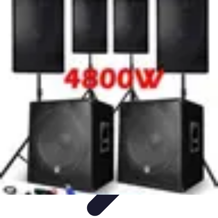
Prestations Funéraires
Conseils et Guides
Conseils
Prévoyance
Funéraire
Comparaison
Organisation
Prestations Funéraires