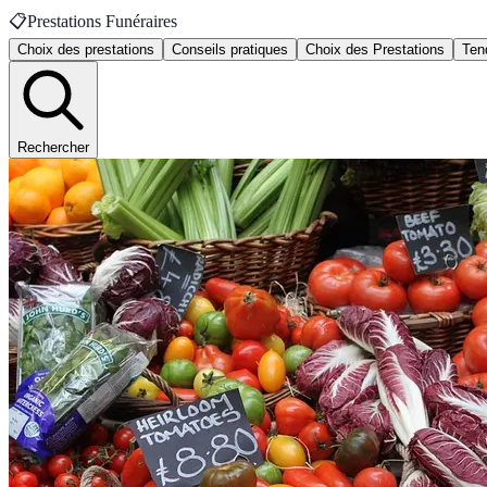
📋
Prestations Funéraires
Choix des prestations
Conseils pratiques
Choix des Prestations
Ten
Rechercher